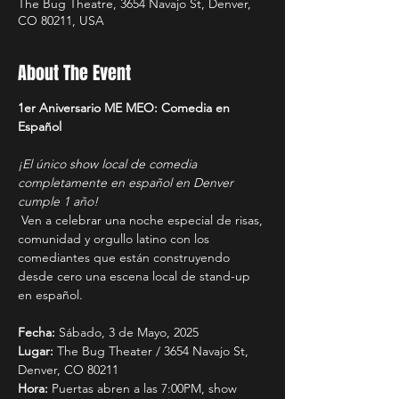
The Bug Theatre, 3654 Navajo St, Denver,
CO 80211, USA
About The Event
1er Aniversario ME MEO: Comedia en 
Español 
¡El único show local de comedia 
completamente en español en Denver 
cumple 1 año! 
 Ven a celebrar una noche especial de risas, 
comunidad y orgullo latino con los 
comediantes que están construyendo 
desde cero una escena local de stand-up 
en español. 
Fecha:
 Sábado, 3 de Mayo, 2025 
Lugar:
 The Bug Theater / 3654 Navajo St, 
Denver, CO 80211 
Hora:
 Puertas abren a las 7:00PM, show 